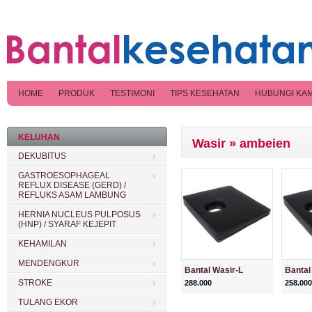
HOME
PRODUK
TESTIMONI
TIPS KESEHATAN
HUBUNGI KAM
KELUHAN
Wasir » ambeien
DEKUBITUS
GASTROESOPHAGEAL
REFLUX DISEASE (GERD) /
REFLUKS ASAM LAMBUNG
HERNIA NUCLEUS PULPOSUS
(HNP) / SYARAF KEJEPIT
KEHAMILAN
MENDENGKUR
Bantal Wasir-L
Bantal
STROKE
288.000
258.000
TULANG EKOR