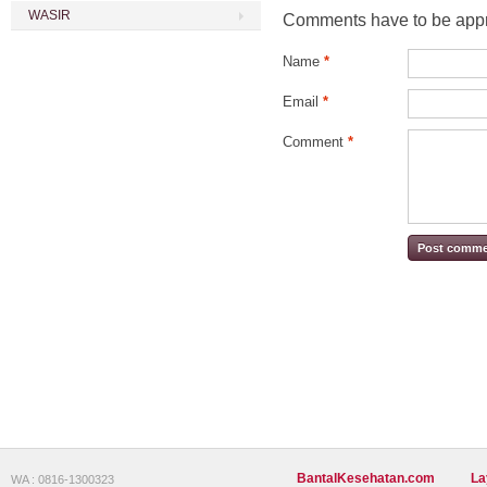
WASIR
Comments have to be appr
Name
*
Email
*
Comment
*
BantalKesehatan.com
La
WA : 0816-1300323