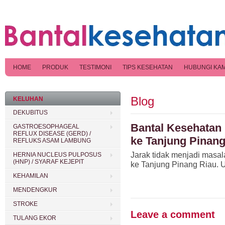
HOME
PRODUK
TESTIMONI
TIPS KESEHATAN
HUBUNGI KAM
Blog
KELUHAN
DEKUBITUS
Bantal Kesehatan
GASTROESOPHAGEAL
REFLUX DISEASE (GERD) /
ke Tanjung Pinang
REFLUKS ASAM LAMBUNG
Jarak tidak menjadi masa
HERNIA NUCLEUS PULPOSUS
(HNP) / SYARAF KEJEPIT
ke Tanjung Pinang Riau. U
KEHAMILAN
MENDENGKUR
STROKE
Leave a comment
TULANG EKOR